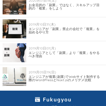
2020月01日18(土)
お金目的の「副業」ではなく、スキルアップ目
的の「複業」をしよう
2019月10日31(木)
エンジニアが「副業」禁止の会社で「複業」を
始めるやり方
2019月10日07(月)
エンジニアとして「副業」より「複業」をやる
べき理由
2019月05日19(日)
エンジニアが複業(副業)でWebサイト制作する
際のWordPressとNuxt.jsのメリデメ比較