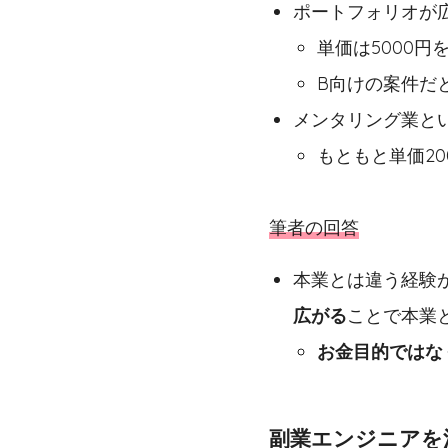
ポートフォリオが
単価は5000円
B向けの案件だ
メンタリング業と
もともと単価20
筆者の回答
本業とは違う経験
広がる
ことで本業と
お金目的ではな
副業エンジニアを