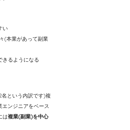
すい
々(本業があって副業
できるようになる
2名という内訳です)複
業エンジニアをベース
には
複業(副業)を中心