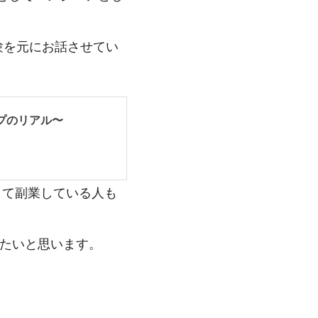
験を元にお話させてい
ップのリアル〜
して副業している人も
。
めたいと思います。